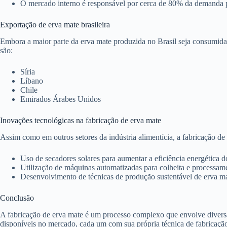
O cultivo da erva mate é uma atividade agrícola complexa que requer mu
Escolha do local: a erva mate é uma planta que prefere solos áci
Preparação do solo: antes do plantio, é necessário preparar o so
Plantio: as mudas de erva mate são plantadas no solo em covas 
Cuidados com a planta: a erva mate precisa ser podada regularme
Erva mate orgânica: como é fabricada?
A erva mate orgânica é produzida sem a utilização de agrotóxicos e adi
Utilização de adubos orgânicos: em vez de utilizar adubos químic
Controle biológico de pragas: em vez de utilizar pesticidas, a er
Processo de secagem mais lento: a erva mate orgânica é seca de 
Produção de erva mate no Brasil
O Brasil é um dos maiores produtores de erva mate do mundo, juntament
estados do Paraná, Santa Catarina e Rio Grande do Sul.