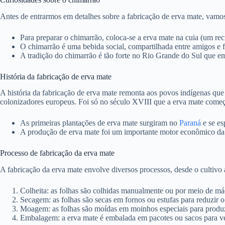
Antes de entrarmos em detalhes sobre a fabricação de erva mate, vamos
Para preparar o chimarrão, coloca-se a erva mate na cuia (um re
O chimarrão é uma bebida social, compartilhada entre amigos e f
A tradição do chimarrão é tão forte no Rio Grande do Sul que em
História da fabricação de erva mate
A história da fabricação de erva mate remonta aos povos indígenas que
colonizadores europeus. Foi só no século XVIII que a erva mate começou
As primeiras plantações de erva mate surgiram no
Paraná
e se es
A produção de erva mate foi um importante motor econômico da 
Processo de fabricação da erva mate
A fabricação da erva mate envolve diversos processos, desde o cultivo 
Colheita: as folhas são colhidas manualmente ou por meio de m
Secagem: as folhas são secas em fornos ou estufas para reduzir o
Moagem: as folhas são moídas em moinhos especiais para produz
Embalagem: a erva mate é embalada em pacotes ou sacos para v