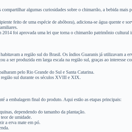
 compartilhar algumas curiosidades sobre o chimarrão, a bebida mais po
cipiente feito de uma espécie de abóbora), adiciona-se água quente e 
amiliares.
 2014 foi aprovada uma lei que torna o chimarrão patrimônio cultural i
 habitavam a região sul do Brasil. Os índios Guaranis já utilizavam a 
 a ser produzida em larga escala na região sul, graças ao interesse co
palharam pelo Rio Grande do Sul e Santa Catarina.
região sul durante os séculos XVIII e XIX.
até a embalagem final do produto. Aqui estão as etapas principais:
áquinas, dependendo do tamanho da plantação.
 teor de umidade.
ir a erva mate em pó.
enda.