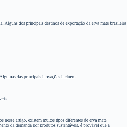
ui estão algumas das principais etapas do cultivo de erva mate:
lantio.
orar a presença de pragas e doenças.
 uma série de medidas especiais, como:
de nutrientes naturais.
ra controlar as pragas.
ar seu sabor e aroma natural.
á concentrada principalmente na região sul do país, especialmente nos