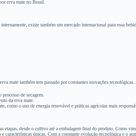
ita atenção aos detalhes para garantir a qualidade do produto final. Aq
dos e úmidos, por isso é importante escolher um local adequado para o p
lo com adubo orgânico e calcário.
previamente preparadas.
nte para manter sua altura e densidade. Além disso, é importante monit
tivos químicos. Para fabricar a erva mate orgânica, é necessário seguir
os, a erva mate orgânica é fertilizada com compostagem e outras fontes 
va mate orgânica utiliza técnicas como controle de predadores naturais pa
forma mais lenta do que a erva mate convencional, o que ajuda a preserv
e com a Argentina e o Paraguai. A produção de erva mate no Brasil est