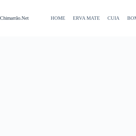
Pular
para
o
Chimarrão.Net
HOME
ERVA MATE
CUIA
BO
conteúdo