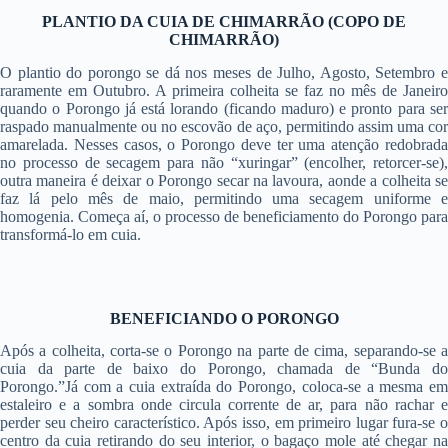
PLANTIO DA CUIA DE CHIMARRÃO (COPO DE
CHIMARRÃO)
O plantio do porongo se dá nos meses de Julho, Agosto, Setembro e
raramente em Outubro. A primeira colheita se faz no mês de Janeiro
quando o Porongo já está lorando (ficando maduro) e pronto para ser
raspado manualmente ou no escovão de aço, permitindo assim uma cor
amarelada. Nesses casos, o Porongo deve ter uma atenção redobrada
no processo de secagem para não “xuringar” (encolher, retorcer-se),
outra maneira é deixar o Porongo secar na lavoura, aonde a colheita se
faz lá pelo mês de maio, permitindo uma secagem uniforme e
homogenia. Começa aí, o processo de beneficiamento do Porongo para
transformá-lo em cuia.
BENEFICIANDO O PORONGO
Após a colheita, corta-se o Porongo na parte de cima, separando-se a
cuia da parte de baixo do Porongo, chamada de “Bunda do
Porongo.”Já com a cuia extraída do Porongo, coloca-se a mesma em
estaleiro e a sombra onde circula corrente de ar, para não rachar e
perder seu cheiro característico. Após isso, em primeiro lugar fura-se o
centro da cuia retirando do seu interior, o bagaço mole até chegar na