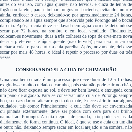
antes do seu uso, com água quente, não fervida, e cinza de lenha de
fogão ou lareira, para eliminar fungos ou bactérias, evitando mofo e
ainda, enrijecer o casco, deixando-se por aproximadamente 24 horas,
completando-se a água sempre que absorvida pelo Porongo até o bocal
da cuia. Após, a cuia deve ser lavada em água corrente deixando-se
secar por 72 horas, na sombra e em local ventilado. Finalmente,
colocam-se novamente, duas a três colheres de sopa de erva-mate nova
de sua preferência e água quente (não fervida) para não trincar ou
rachar a cuia, e para curtir a cuia parelha. Após, novamente, deixa-se
secar por mais 48 horas; o ideal é repetir o processo por duas ou três
vezes.
CONSERVANDO SUA CUIA DE CHIMARRÃO
Uma cuia bem curada é um processo que deve durar de 12 a 15 dias,
exigindo-se muito cuidado e carinho, pois esta não pode cair no chão,
não deve ficar exposta ao sol, e deve ser bem lavada e enxugada com
um pano de algodão. Para se conservar uma cuia de Porongo sempre
boa, sem azedar ou alterar o gosto do mate, é necessário tomar alguns
cuidados, tais como: Primeiramente, a cuia não deve ser envernizada
ou pintada externamente, deve ser polida com cera para dar brilho
natural ao Porongo. A cuia depois de curada, não pode ser usada
diariamente, de forma contínua. O ideal, é que se use a cuia em um dia
e outro não, deixando sempre secar em local arejado e na sombra, não