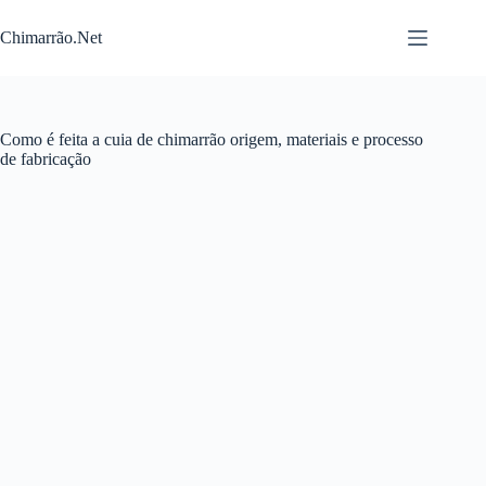
Pular
para
Chimarrão.Net
o
conteúdo
Como é feita a cuia de chimarrão origem, materiais e processo
de fabricação