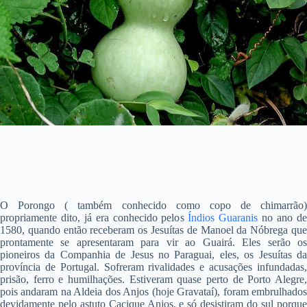
O Porongo ( também conhecido como copo de chimarrão)
propriamente dito, já era conhecido pelos
Índios Guaranis
no ano d
1580, quando então receberam os Jesuítas de Manoel da Nóbrega que
prontamente se apresentaram para vir ao Guairá. Eles serão os
pioneiros da Companhia de Jesus no Paraguai, eles, os Jesuítas da
província de Portugal. Sofreram rivalidades e acusações infundadas,
prisão, ferro e humilhações. Estiveram quase perto de Porto Alegre,
pois andaram na Aldeia dos Anjos (hoje Gravataí), foram embrulhados
devidamente pelo astuto Cacique Anjos, e só desistiram do sul porque