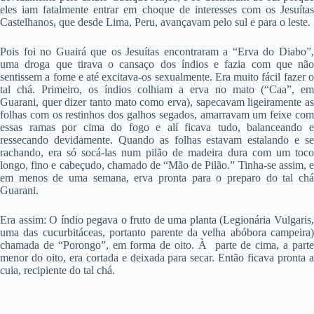
eles iam fatalmente entrar em choque de interesses com os Jesuítas
Castelhanos, que desde Lima, Peru, avançavam pelo sul e para o leste.
Pois foi no Guairá que os Jesuítas encontraram a “Erva do Diabo”,
uma droga que tirava o cansaço dos índios e fazia com que não
sentissem a fome e até excitava-os sexualmente. Era muito fácil fazer o
tal chá. Primeiro, os índios colhiam a erva no mato (“Caa”, em
Guarani, quer dizer tanto mato como erva), sapecavam ligeiramente as
folhas com os restinhos dos galhos segados, amarravam um feixe com
essas ramas por cima do fogo e alí ficava tudo, balanceando e
ressecando devidamente. Quando as folhas estavam estalando e se
rachando, era só socá-las num pilão de madeira dura com um toco
longo, fino e cabeçudo, chamado de “Mão de Pilão.” Tinha-se assim, e
em menos de uma semana, erva pronta para o preparo do tal chá
Guarani.
Era assim: O índio pegava o fruto de uma planta (Legionária Vulgaris,
uma das cucurbitáceas, portanto parente da velha abóbora campeira)
chamada de “Porongo”, em forma de oito. À parte de cima, a parte
menor do oito, era cortada e deixada para secar. Então ficava pronta a
cuia, recipiente do tal chá.