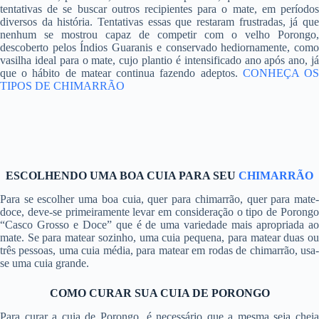
tentativas de se buscar outros recipientes para o mate, em períodos
diversos da história. Tentativas essas que restaram frustradas, já que
nenhum se mostrou capaz de competir com o velho Porongo,
descoberto pelos Índios Guaranis e conservado hediornamente, como
vasilha ideal para o mate, cujo plantio é intensificado ano após ano, já
que o hábito de matear continua fazendo adeptos.
CONHEÇA O
TIPOS DE CHIMARRÃO
ESCOLHENDO UMA BOA CUIA PARA SEU
CHIMARRÃO
Para se escolher uma boa cuia, quer para chimarrão, quer para mate-
doce, deve-se primeiramente levar em consideração o tipo de Porongo
“Casco Grosso e Doce” que é de uma variedade mais apropriada ao
mate. Se para matear sozinho, uma cuia pequena, para matear duas ou
três pessoas, uma cuia média, para matear em rodas de chimarrão, usa-
se uma cuia grande.
COMO CURAR SUA CUIA DE PORONGO
Para curar a cuia de Porongo, é necessário que a mesma seja cheia