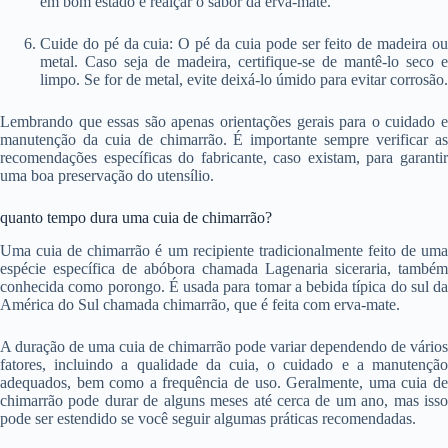
em bom estado e realçar o sabor da erva-mate.
Cuide do pé da cuia: O pé da cuia pode ser feito de madeira ou
metal. Caso seja de madeira, certifique-se de mantê-lo seco e
limpo. Se for de metal, evite deixá-lo úmido para evitar corrosão.
Lembrando que essas são apenas orientações gerais para o cuidado e
manutenção da cuia de chimarrão. É importante sempre verificar as
recomendações específicas do fabricante, caso existam, para garantir
uma boa preservação do utensílio.
quanto tempo dura uma cuia de chimarrão?
Uma cuia de chimarrão é um recipiente tradicionalmente feito de uma
espécie específica de abóbora chamada Lagenaria siceraria, também
conhecida como porongo. É usada para tomar a bebida típica do sul da
América do Sul chamada chimarrão, que é feita com erva-mate.
A duração de uma cuia de chimarrão pode variar dependendo de vários
fatores, incluindo a qualidade da cuia, o cuidado e a manutenção
adequados, bem como a frequência de uso. Geralmente, uma cuia de
chimarrão pode durar de alguns meses até cerca de um ano, mas isso
pode ser estendido se você seguir algumas práticas recomendadas.