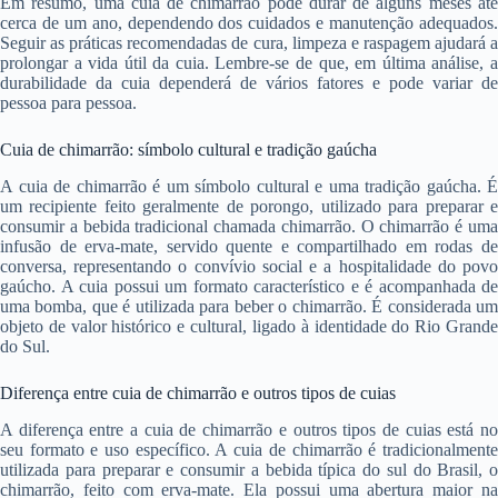
Em resumo, uma cuia de chimarrão pode durar de alguns meses até
cerca de um ano, dependendo dos cuidados e manutenção adequados.
Seguir as práticas recomendadas de cura, limpeza e raspagem ajudará a
prolongar a vida útil da cuia. Lembre-se de que, em última análise, a
durabilidade da cuia dependerá de vários fatores e pode variar de
pessoa para pessoa.
Cuia de chimarrão: símbolo cultural e tradição gaúcha
A cuia de chimarrão é um símbolo cultural e uma tradição gaúcha. É
um recipiente feito geralmente de porongo, utilizado para preparar e
consumir a bebida tradicional chamada chimarrão. O chimarrão é uma
infusão de erva-mate, servido quente e compartilhado em rodas de
conversa, representando o convívio social e a hospitalidade do povo
gaúcho. A cuia possui um formato característico e é acompanhada de
uma bomba, que é utilizada para beber o chimarrão. É considerada um
objeto de valor histórico e cultural, ligado à identidade do Rio Grande
do Sul.
Diferença entre cuia de chimarrão e outros tipos de cuias
A diferença entre a cuia de chimarrão e outros tipos de cuias está no
seu formato e uso específico. A cuia de chimarrão é tradicionalmente
utilizada para preparar e consumir a bebida típica do sul do Brasil, o
chimarrão, feito com erva-mate. Ela possui uma abertura maior na