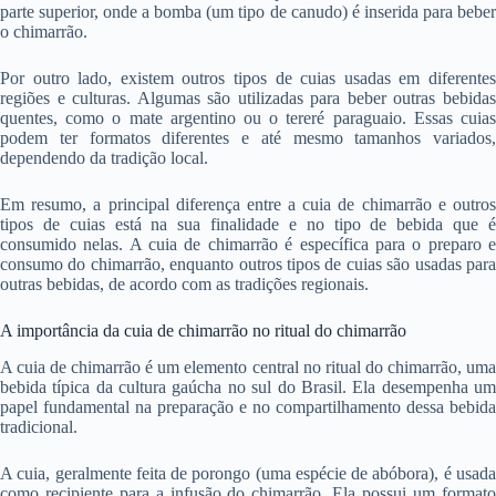
parte superior, onde a bomba (um tipo de canudo) é inserida para beber
o chimarrão.
Por outro lado, existem outros tipos de cuias usadas em diferentes
regiões e culturas. Algumas são utilizadas para beber outras bebidas
quentes, como o mate argentino ou o tereré paraguaio. Essas cuias
podem ter formatos diferentes e até mesmo tamanhos variados,
dependendo da tradição local.
Em resumo, a principal diferença entre a cuia de chimarrão e outros
tipos de cuias está na sua finalidade e no tipo de bebida que é
consumido nelas. A cuia de chimarrão é específica para o preparo e
consumo do chimarrão, enquanto outros tipos de cuias são usadas para
outras bebidas, de acordo com as tradições regionais.
A importância da cuia de chimarrão no ritual do chimarrão
A cuia de chimarrão é um elemento central no ritual do chimarrão, uma
bebida típica da cultura gaúcha no sul do Brasil. Ela desempenha um
papel fundamental na preparação e no compartilhamento dessa bebida
tradicional.
A cuia, geralmente feita de porongo (uma espécie de abóbora), é usada
como recipiente para a infusão do chimarrão. Ela possui um formato