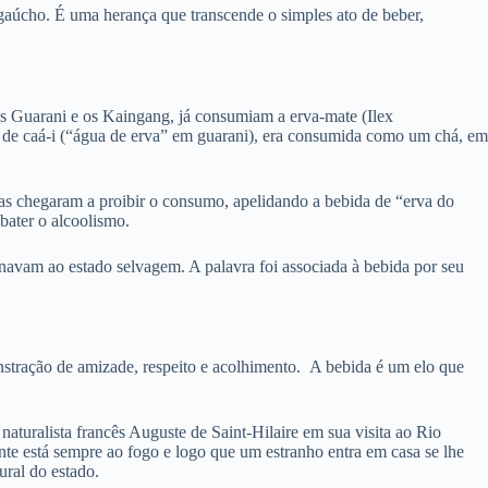
 gaúcho. É uma herança que transcende o simples ato de beber,
os Guarani e os Kaingang, já consumiam a erva-mate (Ilex
 de
caá-i
(“água de erva” em guarani), era consumida como um chá, em
tas chegaram a proibir o consumo, apelidando a bebida de “erva do
bater o alcoolismo.
ornavam ao estado selvagem.
A palavra foi associada à bebida por seu
tração de amizade, respeito e acolhimento.
A bebida é um elo que
turalista francês Auguste de Saint-Hilaire em sua visita ao Rio
nte está sempre ao fogo e logo que um estranho entra em casa se lhe
ural do estado.