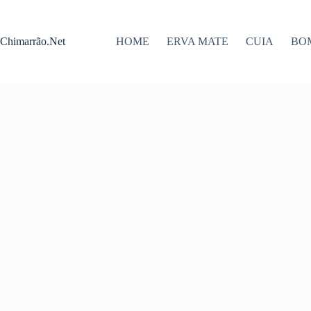
Pular
para
o
Chimarrão.Net
HOME
ERVA MATE
CUIA
BO
conteúdo