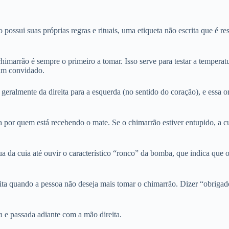
possui suas próprias regras e rituais, uma etiqueta não escrita que é r
himarrão é sempre o primeiro a tomar.
Isso serve para testar a tempera
 um convidado.
eralmente da direita para a esquerda (no sentido do coração), e essa o
a por quem está recebendo o mate.
Se o chimarrão estiver entupido, a 
 da cuia até ouvir o característico “ronco” da bomba, que indica que 
ita quando a pessoa não deseja mais tomar o chimarrão.
Dizer “obrigado
a e passada adiante com a mão direita.