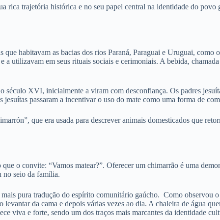
rica trajetória histórica e no seu papel central na identidade do povo
s que habitavam as bacias dos rios Paraná, Paraguai e Uruguai, como 
 a utilizavam em seus rituais sociais e cerimoniais.
A bebida, chamada
no século XVI, inicialmente a viram com desconfiança.
Os padres jesuí
s jesuítas passaram a incentivar o uso do mate como uma forma de com
cimarrón”, que era usada para descrever animais domesticados que ret
o que o convite: “Vamos matear?”.
Oferecer um chimarrão é uma demons
 no seio da família.
mais pura tradução do espírito comunitário gaúcho.
Como observou o na
 levantar da cama e depois várias vezes ao dia. A chaleira de água que
ce viva e forte, sendo um dos traços mais marcantes da identidade cult