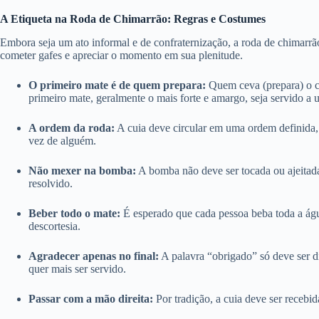
A Etiqueta na Roda de Chimarrão: Regras e Costumes
Embora seja um ato informal e de confraternização, a roda de chimarrão 
cometer gafes e apreciar o momento em sua plenitude.
O primeiro mate é de quem prepara:
Quem ceva (prepara) o c
primeiro mate, geralmente o mais forte e amargo, seja servido a
A ordem da roda:
A cuia deve circular em uma ordem definida, g
vez de alguém.
Não mexer na bomba:
A bomba não deve ser tocada ou ajeitad
resolvido.
Beber todo o mate:
É esperado que cada pessoa beba toda a água
descortesia.
Agradecer apenas no final:
A palavra “obrigado” só deve ser d
quer mais ser servido.
Passar com a mão direita:
Por tradição, a cuia deve ser recebid