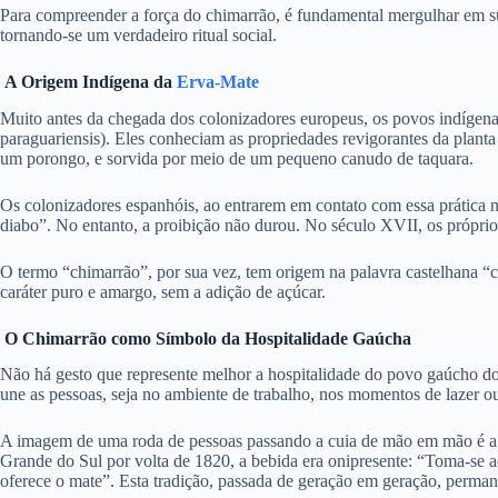
Para compreender a força do chimarrão, é fundamental mergulhar em sua 
tornando-se um verdadeiro ritual social.
A Origem Indígena da
Erva-Mate
Muito antes da chegada dos colonizadores europeus, os povos indígena
paraguariensis).
Eles conheciam as propriedades revigorantes da planta e
um porongo, e sorvida por meio de um pequeno canudo de taquara.
Os colonizadores espanhóis, ao entrarem em contato com essa prática 
diabo”.
No entanto, a proibição não durou. No século XVII, os próprio
O termo “chimarrão”, por sua vez, tem origem na palavra castelhana “
caráter puro e amargo, sem a adição de açúcar.
O Chimarrão como Símbolo da Hospitalidade Gaúcha
Não há gesto que represente melhor a hospitalidade do povo gaúcho d
une as pessoas, seja no ambiente de trabalho, nos momentos de lazer ou
A imagem de uma roda de pessoas passando a cuia de mão em mão é a 
Grande do Sul por volta de 1820, a bebida era onipresente: “Toma-se ao
oferece o mate”.
Esta tradição, passada de geração em geração, permane