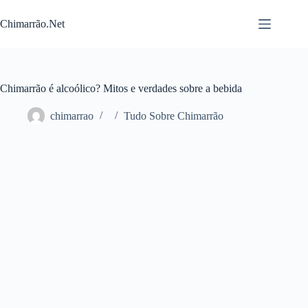
Pular
para
Chimarrão.Net
o
conteúdo
Chimarrão é alcoólico? Mitos e verdades sobre a bebida
chimarrao
Tudo Sobre Chimarrão