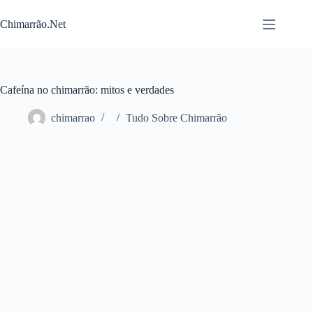
Pular
para
Chimarrão.Net
o
conteúdo
Cafeína no chimarrão: mitos e verdades
chimarrao
Tudo Sobre Chimarrão