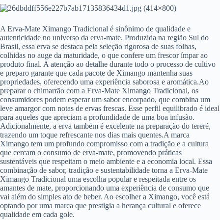
A Erva-Mate Ximango Tradicional é sinônimo de qualidade e
autenticidade no universo da erva-mate. Produzida na região Sul do
Brasil, essa erva se destaca pela seleção rigorosa de suas folhas,
colhidas no auge da maturidade, o que confere um frescor ímpar ao
produto final. A atenção ao detalhe durante todo o processo de cultivo
e preparo garante que cada pacote de Ximango mantenha suas
propriedades, oferecendo uma experiência saborosa e aromática.Ao
preparar o chimarrão com a Erva-Mate Ximango Tradicional, os
consumidores podem esperar um sabor encorpado, que combina um
leve amargor com notas de ervas frescas. Esse perfil equilibrado é ideal
para aqueles que apreciam a profundidade de uma boa infusão.
Adicionalmente, a erva também é excelente na preparação do tereré,
trazendo um toque refrescante nos dias mais quentes.A marca
Ximango tem um profundo compromisso com a tradição e a cultura
que cercam o consumo de erva-mate, promovendo práticas
sustentáveis que respeitam o meio ambiente e a economia local. Essa
combinação de sabor, tradição e sustentabilidade torna a Erva-Mate
Ximango Tradicional uma escolha popular e respeitada entre os
amantes de mate, proporcionando uma experiência de consumo que
vai além do simples ato de beber. Ao escolher a Ximango, você está
optando por uma marca que prestigia a herança cultural e oferece
qualidade em cada gole.