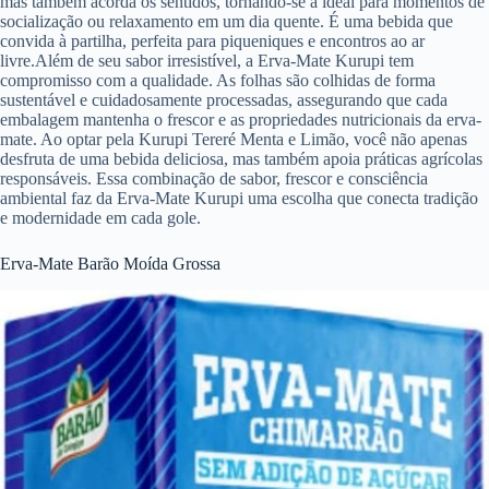
mas também acorda os sentidos, tornando-se a ideal para momentos de
socialização ou relaxamento em um dia quente. É uma bebida que
convida à partilha, perfeita para piqueniques e encontros ao ar
livre.Além de seu sabor irresistível, a Erva-Mate Kurupi tem
compromisso com a qualidade. As folhas são colhidas de forma
sustentável e cuidadosamente processadas, assegurando que cada
embalagem mantenha o frescor e as propriedades nutricionais da erva-
mate. Ao optar pela Kurupi Tereré Menta e Limão, você não apenas
desfruta de uma bebida deliciosa, mas também apoia práticas agrícolas
responsáveis. Essa combinação de sabor, frescor e consciência
ambiental faz da Erva-Mate Kurupi uma escolha que conecta tradição
e modernidade em cada gole.
Erva-Mate Barão Moída Grossa