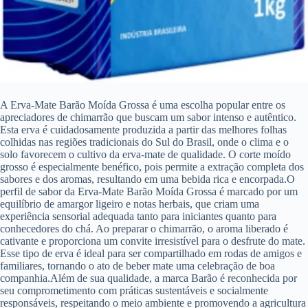
A Erva-Mate Barão Moída Grossa é uma escolha popular entre os
apreciadores de chimarrão que buscam um sabor intenso e autêntico.
Esta erva é cuidadosamente produzida a partir das melhores folhas
colhidas nas regiões tradicionais do Sul do Brasil, onde o clima e o
solo favorecem o cultivo da erva-mate de qualidade. O corte moído
grosso é especialmente benéfico, pois permite a extração completa dos
sabores e dos aromas, resultando em uma bebida rica e encorpada.O
perfil de sabor da Erva-Mate Barão Moída Grossa é marcado por um
equilíbrio de amargor ligeiro e notas herbais, que criam uma
experiência sensorial adequada tanto para iniciantes quanto para
conhecedores do chá. Ao preparar o chimarrão, o aroma liberado é
cativante e proporciona um convite irresistível para o desfrute do mate.
Esse tipo de erva é ideal para ser compartilhado em rodas de amigos e
familiares, tornando o ato de beber mate uma celebração de boa
companhia.Além de sua qualidade, a marca Barão é reconhecida por
seu comprometimento com práticas sustentáveis e socialmente
responsáveis, respeitando o meio ambiente e promovendo a agricultura