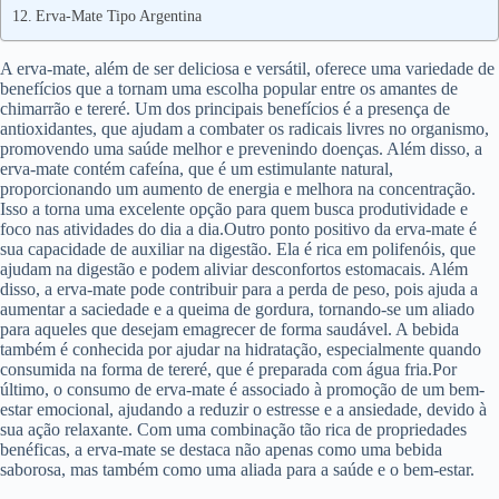
Erva-Mate Tipo Argentina
A erva-mate, além de ser deliciosa e versátil, oferece uma variedade de
benefícios que a tornam uma escolha popular entre os amantes de
chimarrão e tereré. Um dos principais benefícios é a presença de
antioxidantes, que ajudam a combater os radicais livres no organismo,
promovendo uma saúde melhor e prevenindo doenças. Além disso, a
erva-mate contém cafeína, que é um estimulante natural,
proporcionando um aumento de energia e melhora na concentração.
Isso a torna uma excelente opção para quem busca produtividade e
foco nas atividades do dia a dia.Outro ponto positivo da erva-mate é
sua capacidade de auxiliar na digestão. Ela é rica em polifenóis, que
ajudam na digestão e podem aliviar desconfortos estomacais. Além
disso, a erva-mate pode contribuir para a perda de peso, pois ajuda a
aumentar a saciedade e a queima de gordura, tornando-se um aliado
para aqueles que desejam emagrecer de forma saudável. A bebida
também é conhecida por ajudar na hidratação, especialmente quando
consumida na forma de tereré, que é preparada com água fria.Por
último, o consumo de erva-mate é associado à promoção de um bem-
estar emocional, ajudando a reduzir o estresse e a ansiedade, devido à
sua ação relaxante. Com uma combinação tão rica de propriedades
benéficas, a erva-mate se destaca não apenas como uma bebida
saborosa, mas também como uma aliada para a saúde e o bem-estar.