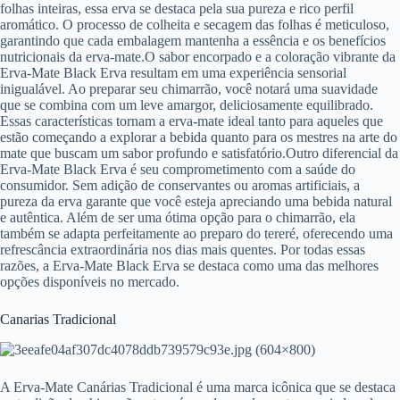
folhas inteiras, essa erva se destaca pela sua pureza e rico perfil
aromático. O processo de colheita e secagem das folhas é meticuloso,
garantindo que cada embalagem mantenha a essência e os benefícios
nutricionais da erva-mate.O sabor encorpado e a coloração vibrante da
Erva-Mate Black Erva resultam em uma experiência sensorial
inigualável. Ao preparar seu chimarrão, você notará uma suavidade
que se combina com um leve amargor, deliciosamente equilibrado.
Essas características tornam a erva-mate ideal tanto para aqueles que
estão começando a explorar a bebida quanto para os mestres na arte do
mate que buscam um sabor profundo e satisfatório.Outro diferencial da
Erva-Mate Black Erva é seu comprometimento com a saúde do
consumidor. Sem adição de conservantes ou aromas artificiais, a
pureza da erva garante que você esteja apreciando uma bebida natural
e autêntica. Além de ser uma ótima opção para o chimarrão, ela
também se adapta perfeitamente ao preparo do tereré, oferecendo uma
refrescância extraordinária nos dias mais quentes. Por todas essas
razões, a Erva-Mate Black Erva se destaca como uma das melhores
opções disponíveis no mercado.
Canarias Tradicional
A Erva-Mate Canárias Tradicional é uma marca icônica que se destaca