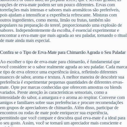
opções de erva-mate podem ser um pouco diferentes. Ervas com
torrefações mais intensas e sabores mais aromáticos são preferíveis,
pois ajudam a intensificar a experiência refrescante. Misturas com
outros ingredientes, como menta, limão ou frutas, também são
populares na preparação do tereré, proporcionando uma explosão de
sabores. Independentemente da escolha, é essencial experimentar e
encontrar a erva-mate que mais agrada ao seu paladar, tornando o ritual
de mate ainda mais especial.
Confira se o Tipo de Erva-Mate para Chimarrão Agrada o Seu Paladar
Ao escolher o tipo de erva-mate para chimarrão, é fundamental que
você considere se o sabor realmente agrada ao seu paladar. Cada marca
e tipo de erva oferece uma experiência única, refletindo diferentes
nuances de sabor, aroma e textura. A melhor maneira de descobrir sua
preferência é experimentar pequenas quantidades de diferentes ervas-
mate. Opte por marcas conhecidas que oferecem amostras ou blends
variados. Preste atenção às características sensoriais, como a
intensidade do sabor, a amargura e o aroma ao respirar. Converse com
amigos e familiares sobre suas preferências e procure recomendações
em grupos de apreciadores de chimarrão. Além disso, participar de
encontros ou rodas de mate pode enriquecer sua experiência,
permitindo que você compare e descubra qual erva-mate é a ideal para
o seu gosto. Assim, você se tornará um apreciador mais consciente e