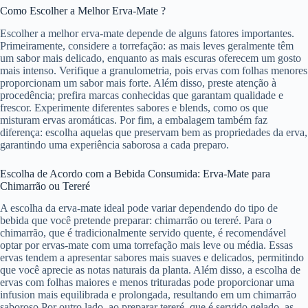
Como Escolher a Melhor Erva-Mate ?
Escolher a melhor erva-mate depende de alguns fatores importantes.
Primeiramente, considere a torrefação: as mais leves geralmente têm
um sabor mais delicado, enquanto as mais escuras oferecem um gosto
mais intenso. Verifique a granulometria, pois ervas com folhas menores
proporcionam um sabor mais forte. Além disso, preste atenção à
procedência; prefira marcas conhecidas que garantam qualidade e
frescor. Experimente diferentes sabores e blends, como os que
misturam ervas aromáticas. Por fim, a embalagem também faz
diferença: escolha aquelas que preservam bem as propriedades da erva,
garantindo uma experiência saborosa a cada preparo.
Escolha de Acordo com a Bebida Consumida: Erva-Mate para
Chimarrão ou Tereré
A escolha da erva-mate ideal pode variar dependendo do tipo de
bebida que você pretende preparar: chimarrão ou tereré. Para o
chimarrão, que é tradicionalmente servido quente, é recomendável
optar por ervas-mate com uma torrefação mais leve ou média. Essas
ervas tendem a apresentar sabores mais suaves e delicados, permitindo
que você aprecie as notas naturais da planta. Além disso, a escolha de
ervas com folhas maiores e menos trituradas pode proporcionar uma
infusion mais equilibrada e prolongada, resultando em um chimarrão
saboroso.Por outro lado, ao preparar tereré, que é servido gelado, as