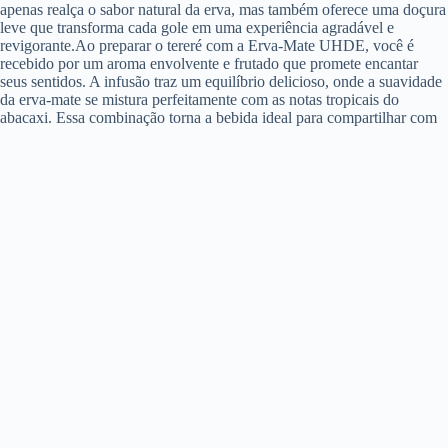
apenas realça o sabor natural da erva, mas também oferece uma doçura
leve que transforma cada gole em uma experiência agradável e
revigorante.Ao preparar o tereré com a Erva-Mate UHDE, você é
recebido por um aroma envolvente e frutado que promete encantar
seus sentidos. A infusão traz um equilíbrio delicioso, onde a suavidade
da erva-mate se mistura perfeitamente com as notas tropicais do
abacaxi. Essa combinação torna a bebida ideal para compartilhar com
amigos e familiares em momentos de descontração, tornando cada
encontro mais especial.A UHDE é reconhecida por seu
comprometimento com a qualidade e a pureza dos ingredientes,
utilizando folhas selecionadas que garantem frescor e sabor autêntico.
Ao optar pela Erva-Mate para Tereré Sabor Abacaxi, você não está
apenas desfrutando de uma bebida deliciosa, mas também explorando
novas maneiras de apreciar a rica tradição do chimarrão. Cada gole é
uma oportunidade de celebrar a amizade e a cultura, trazendo um toque
de alegria e frescor para a sua rotina.
Erva-Mate Tipo Argentina
A Erva-Mate Tipo Argentina é uma das preferidas entre os amantes do
chimarrão, oferecendo um sabor forte e característico. Com folhas
finamente cortadas, essa erva proporciona uma infusão rica e