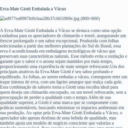
Erva-Mate Giotti Embalada a Vácuo
A Erva-Mate Giotti Embalada a Vácuo se destaca como uma opção
cuidadosa para os apreciadores de chimarrão e tereré, assegurando um
frescor prolongado e um sabor excepcional. Produzida com folhas
selecionadas a partir das melhores plantações do Sul do Brasil, essa
erva é acondicionada em embalagens tecnológicas de vácuo que
preservam suas características naturais. Esse método evita a oxidação e
garante que o sabor e o aroma sejam mantidos por mais tempo,
proporcionando uma experiência de mate sempre refrescante.Um dos
principais atrativos da Erva-Mate Giotti é seu sabor profundo e
equilibrado. As folhas, ao serem embalas a vácuo, conseguem reter um
toque intenso de erva, com um ligeiro amargor que realça cada gole.
Essa combinação de sabores torna a Giotti uma escolha ideal para
quem deseja um chimarrão encorpado, ou um tereré refrescante, sem a
preocupação de perder a qualidade com o tempo.Além de sua
qualidade superior, a Giotti é uma marca que se compromete com
práticas sustentáveis, buscando minimizar os impactos ambientais em
sua produção. Ao optar pela Erva-Mate Giotti Embalada a Vácuo, o
apreciador não apenas desfruta de uma bebida de qualidade, mas
também apoia um modelo de negócio consciente que valoriza a