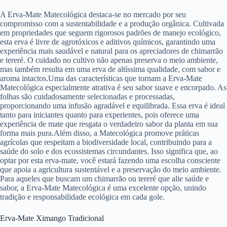
A Erva-Mate Matecológica destaca-se no mercado por seu
compromisso com a sustentabilidade e a produção orgânica. Cultivada
em propriedades que seguem rigorosos padrões de manejo ecológico,
esta erva é livre de agrotóxicos e aditivos químicos, garantindo uma
experiência mais saudável e natural para os apreciadores de chimarrão
e tereré. O cuidado no cultivo não apenas preserva o meio ambiente,
mas também resulta em uma erva de altíssima qualidade, com sabor e
aroma intactos.Uma das características que tornam a Erva-Mate
Matecológica especialmente atrativa é seu sabor suave e encorpado. As
folhas são cuidadosamente selecionadas e processadas,
proporcionando uma infusão agradável e equilibrada. Essa erva é ideal
tanto para iniciantes quanto para experientes, pois oferece uma
experiência de mate que resgata o verdadeiro sabor da planta em sua
forma mais pura.Além disso, a Matecológica promove práticas
agrícolas que respeitam a biodiversidade local, contribuindo para a
saúde do solo e dos ecossistemas circundantes. Isso significa que, ao
optar por esta erva-mate, você estará fazendo uma escolha consciente
que apoia a agricultura sustentável e a preservação do meio ambiente.
Para aqueles que buscam um chimarrão ou tereré que alie saúde e
sabor, a Erva-Mate Matecológica é uma excelente opção, unindo
tradição e responsabilidade ecológica em cada gole.
Erva-Mate Ximango Tradicional