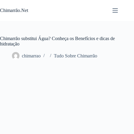
Pular
para
Chimarrão.Net
o
conteúdo
Chimarrão substitui Água? Conheça os Benefícios e dicas de
hidratação
chimarrao
Tudo Sobre Chimarrão